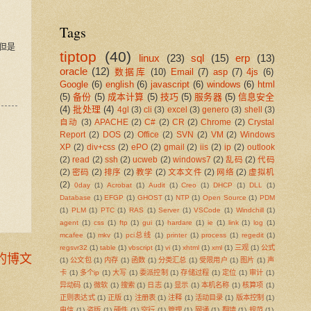
Tags
，但是
tiptop
(40)
linux
(23)
sql
(15)
erp
(13)
oracle
(12)
数据库
(10)
Email
(7)
asp
(7)
4js
(6)
Google
(6)
english
(6)
javascript
(6)
windows
(6)
html
(5)
备份
(5)
成本计算
(5)
技巧
(5)
服务器
(5)
信息安全
(4)
批处理
(4)
4gl
(3)
cli
(3)
excel
(3)
genero
(3)
shell
(3)
自动
(3)
APACHE
(2)
C#
(2)
CR
(2)
Chrome
(2)
Crystal
Report
(2)
DOS
(2)
Office
(2)
SVN
(2)
VM
(2)
Windows
XP
(2)
div+css
(2)
ePO
(2)
gmail
(2)
iis
(2)
ip
(2)
outlook
(2)
read
(2)
ssh
(2)
ucweb
(2)
windows7
(2)
乱码
(2)
代码
(2)
密码
(2)
排序
(2)
教学
(2)
文本文件
(2)
网络
(2)
虚拟机
(2)
0day
(1)
Acrobat
(1)
Audit
(1)
Creo
(1)
DHCP
(1)
DLL
(1)
Database
(1)
EFGP
(1)
GHOST
(1)
NTP
(1)
Open Source
(1)
PDM
(1)
PLM
(1)
PTC
(1)
RAS
(1)
Server
(1)
VSCode
(1)
Windchill
(1)
agent
(1)
css
(1)
ftp
(1)
gui
(1)
hardare
(1)
ie
(1)
link
(1)
log
(1)
mcafee
(1)
mkv
(1)
pci总线
(1)
printer
(1)
process
(1)
regedit
(1)
regsvr32
(1)
table
(1)
vbscript
(1)
vi
(1)
xhtml
(1)
xml
(1)
三观
(1)
公式
的博文
(1)
公文包
(1)
内存
(1)
函数
(1)
分类汇总
(1)
受限用户
(1)
图片
(1)
声
卡
(1)
多个ip
(1)
大写
(1)
委派控制
(1)
存储过程
(1)
定位
(1)
审计
(1)
异动码
(1)
微软
(1)
搜索
(1)
日志
(1)
显示
(1)
本机名称
(1)
核算项
(1)
正则表达式
(1)
正版
(1)
注册表
(1)
注释
(1)
活动目录
(1)
版本控制
(1)
电信
(1)
盗版
(1)
硬件
(1)
空行
(1)
管理
(1)
网通
(1)
翻墙
(1)
规范
(1)