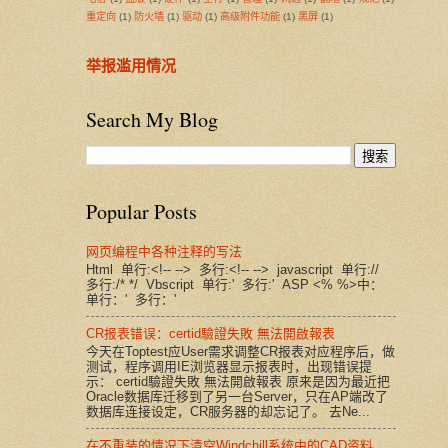
重定向
(1)
防火墙
(1)
驱动
(1)
高级附件功能
(1)
黑屏
(1)
举报滥用情况
Search My Blog
Popular Posts
网页编程中各种注释的写法
Html 单行:<!-- --> 多行:<!-- --> javascript 单行://
多行:/* */ Vbscript 单行:' 多行:' ASP <% %>中：
单行：' 多行：'
CR报表错误：certid驗證失敗 無法開啟報表
今天在Toptest应User需求调整CR报表对应程序后，做
测试，程序调用IE浏览器显示报表时，出现错误提
示： certid驗證失敗 無法開啟報表 原来是因为最近把
Oracle数据库迁移到了另一台Server，只在AP端改了
数据库连接设定，CR服务器的却忘记了。 去Ne...
在不重装的情况下清空Windchill系统中的CAD资料