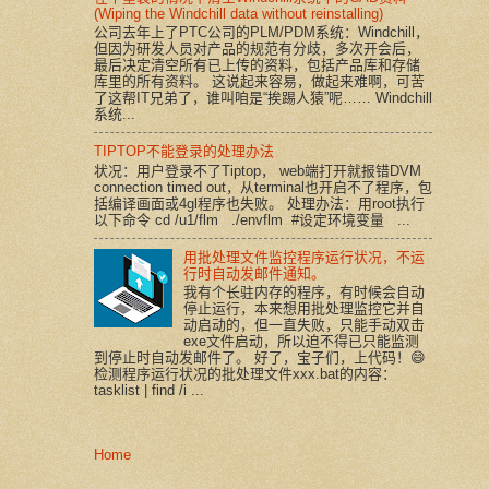
(Wiping the Windchill data without reinstalling)
公司去年上了PTC公司的PLM/PDM系统：Windchill，
但因为研发人员对产品的规范有分歧，多次开会后，
最后决定清空所有已上传的资料，包括产品库和存储
库里的所有资料。 这说起来容易，做起来难啊，可苦
了这帮IT兄弟了，谁叫咱是“挨踢人猿”呢…… Windchill
系统...
TIPTOP不能登录的处理办法
状况：用户登录不了Tiptop， web端打开就报错DVM
connection timed out，从terminal也开启不了程序，包
括编译画面或4gl程序也失败。 处理办法：用root执行
以下命令 cd /u1/flm ./envflm #设定环境变量 ...
用批处理文件监控程序运行状况，不运
行时自动发邮件通知。
我有个长驻内存的程序，有时候会自动
停止运行，本来想用批处理监控它并自
动启动的，但一直失败，只能手动双击
exe文件启动，所以迫不得已只能监测
到停止时自动发邮件了。 好了，宝子们，上代码！😄
检测程序运行状况的批处理文件xxx.bat的内容：
tasklist | find /i ...
Home