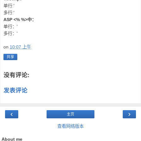
单行:'
多行:'
ASP <% %>中：
单行：'
多行：'
on
10:07 上午
共享
没有评论:
发表评论
‹
›
主页
查看网络版本
About me