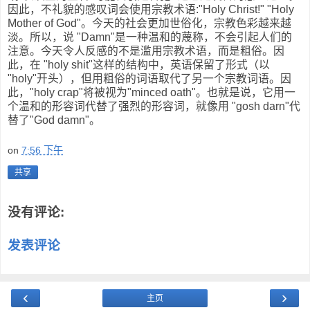
因此，不礼貌的感叹词会使用宗教术语:"Holy Christ!" "Holy
Mother of God"。今天的社会更加世俗化，宗教色彩越来越
淡。所以，说 "Damn"是一种温和的蔑称，不会引起人们的
注意。今天令人反感的不是滥用宗教术语，而是粗俗。因
此，在 "holy shit"这样的结构中，英语保留了形式（以
"holy"开头），但用粗俗的词语取代了另一个宗教词语。因
此，"holy crap"将被视为"minced oath"。也就是说，它用一
个温和的形容词代替了强烈的形容词，就像用 "gosh darn"代
替了"God damn"。
on
7:56 下午
共享
没有评论:
发表评论
‹
›
主页