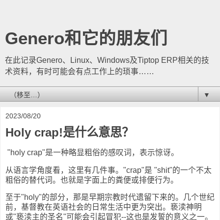
Genero和它的朋友们
在此记录Genero、Linux、Windows及Tiptop ERP相关的技
术资料，有时可能会有点工作上的琐事……
▼
2023/08/20
Holy crap!是什么意思？
"holy crap"是一种略显粗俗的感叹词，表示惊讶。
从语言学角度看，这里有几件事。"crap"是 "shit"的一个不太
粗俗的替代词。也就是字面上的粪便或排便行为。
至于"holy"的部分，那是早期宗教时代遗留下来的。几个世纪
前，基督教在英语社会的日常生活中更为突出。亵渎神明
或"亵渎主的圣名"可能会引起冒犯--这也是发誓的意义之一。