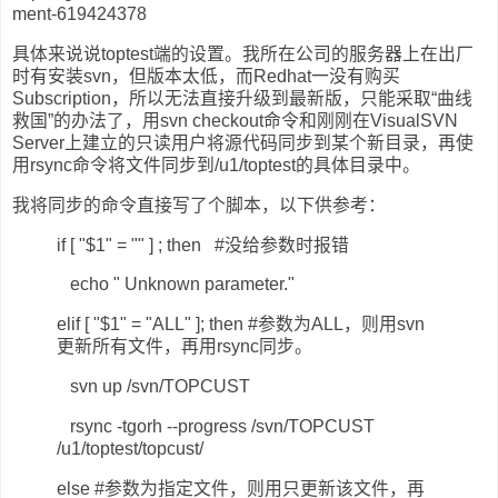
ment-619424378
具体来说说toptest端的设置。我所在公司的服务器上在出厂
时有安装svn，但版本太低，而Redhat一没有购买
Subscription，所以无法直接升级到最新版，只能采取“曲线
救国”的办法了，用svn checkout命令和刚刚在VisualSVN
Server上建立的只读用户将源代码同步到某个新目录，再使
用rsync命令将文件同步到/u1/toptest的具体目录中。
我将同步的命令直接写了个脚本，以下供参考：
if [ "$1" = "" ] ; then #没给参数时报错
echo " Unknown parameter."
elif [ "$1" = "ALL" ]; then #参数为ALL，则用svn
更新所有文件，再用rsync同步。
svn up /svn/TOPCUST
rsync -tgorh --progress /svn/TOPCUST
/u1/toptest/topcust/
else #参数为指定文件，则用只更新该文件，再