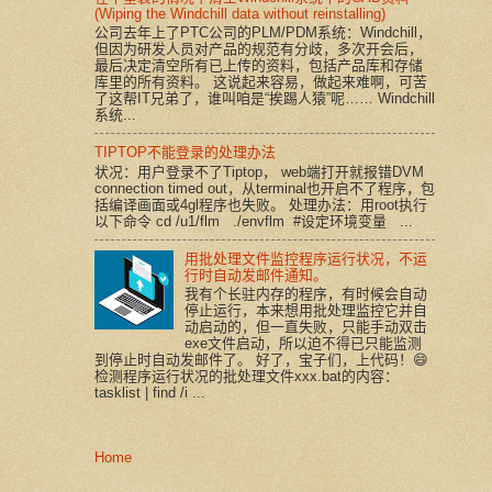
(Wiping the Windchill data without reinstalling)
公司去年上了PTC公司的PLM/PDM系统：Windchill，
但因为研发人员对产品的规范有分歧，多次开会后，
最后决定清空所有已上传的资料，包括产品库和存储
库里的所有资料。 这说起来容易，做起来难啊，可苦
了这帮IT兄弟了，谁叫咱是“挨踢人猿”呢…… Windchill
系统...
TIPTOP不能登录的处理办法
状况：用户登录不了Tiptop， web端打开就报错DVM
connection timed out，从terminal也开启不了程序，包
括编译画面或4gl程序也失败。 处理办法：用root执行
以下命令 cd /u1/flm ./envflm #设定环境变量 ...
用批处理文件监控程序运行状况，不运
行时自动发邮件通知。
我有个长驻内存的程序，有时候会自动
停止运行，本来想用批处理监控它并自
动启动的，但一直失败，只能手动双击
exe文件启动，所以迫不得已只能监测
到停止时自动发邮件了。 好了，宝子们，上代码！😄
检测程序运行状况的批处理文件xxx.bat的内容：
tasklist | find /i ...
Home