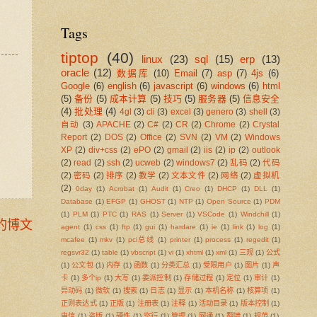
Tags
tiptop
(40)
linux
(23)
sql
(15)
erp
(13)
oracle
(12)
数据库
(10)
Email
(7)
asp
(7)
4js
(6)
Google
(6)
english
(6)
javascript
(6)
windows
(6)
html
(5)
备份
(5)
成本计算
(5)
技巧
(5)
服务器
(5)
信息安全
(4)
批处理
(4)
4gl
(3)
cli
(3)
excel
(3)
genero
(3)
shell
(3)
自动
(3)
APACHE
(2)
C#
(2)
CR
(2)
Chrome
(2)
Crystal
Report
(2)
DOS
(2)
Office
(2)
SVN
(2)
VM
(2)
Windows
XP
(2)
div+css
(2)
ePO
(2)
gmail
(2)
iis
(2)
ip
(2)
outlook
(2)
read
(2)
ssh
(2)
ucweb
(2)
windows7
(2)
乱码
(2)
代码
(2)
密码
(2)
排序
(2)
教学
(2)
文本文件
(2)
网络
(2)
虚拟机
(2)
0day
(1)
Acrobat
(1)
Audit
(1)
Creo
(1)
DHCP
(1)
DLL
(1)
Database
(1)
EFGP
(1)
GHOST
(1)
NTP
(1)
Open Source
(1)
PDM
(1)
PLM
(1)
PTC
(1)
RAS
(1)
Server
(1)
VSCode
(1)
Windchill
(1)
的博文
agent
(1)
css
(1)
ftp
(1)
gui
(1)
hardare
(1)
ie
(1)
link
(1)
log
(1)
mcafee
(1)
mkv
(1)
pci总线
(1)
printer
(1)
process
(1)
regedit
(1)
regsvr32
(1)
table
(1)
vbscript
(1)
vi
(1)
xhtml
(1)
xml
(1)
三观
(1)
公式
(1)
公文包
(1)
内存
(1)
函数
(1)
分类汇总
(1)
受限用户
(1)
图片
(1)
声
卡
(1)
多个ip
(1)
大写
(1)
委派控制
(1)
存储过程
(1)
定位
(1)
审计
(1)
异动码
(1)
微软
(1)
搜索
(1)
日志
(1)
显示
(1)
本机名称
(1)
核算项
(1)
正则表达式
(1)
正版
(1)
注册表
(1)
注释
(1)
活动目录
(1)
版本控制
(1)
电信
(1)
盗版
(1)
硬件
(1)
空行
(1)
管理
(1)
网通
(1)
翻墙
(1)
规范
(1)