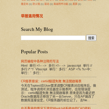
重定向
(1)
防火墙
(1)
驱动
(1)
高级附件功能
(1)
黑屏
(1)
举报滥用情况
Search My Blog
Popular Posts
网页编程中各种注释的写法
Html 单行:<!-- --> 多行:<!-- --> javascript 单行://
多行:/* */ Vbscript 单行:' 多行:' ASP <% %>中：
单行：' 多行：'
CR报表错误：certid驗證失敗 無法開啟報表
今天在Toptest应User需求调整CR报表对应程序后，做
测试，程序调用IE浏览器显示报表时，出现错误提
示： certid驗證失敗 無法開啟報表 原来是因为最近把
Oracle数据库迁移到了另一台Server，只在AP端改了
数据库连接设定，CR服务器的却忘记了。 去Ne...
在不重装的情况下清空Windchill系统中的CAD资料