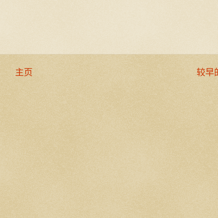
主页
较早