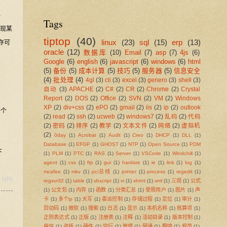
)
Tags
发现某
tiptop
(40)
linux
(23)
sql
(15)
erp
(13)
存可
oracle
(12)
数据库
(10)
Email
(7)
asp
(7)
4js
(6)
Google
(6)
english
(6)
javascript
(6)
windows
(6)
html
(5)
备份
(5)
成本计算
(5)
技巧
(5)
服务器
(5)
信息安全
(4)
批处理
(4)
4gl
(3)
cli
(3)
excel
(3)
genero
(3)
shell
(3)
自动
(3)
APACHE
(2)
C#
(2)
CR
(2)
Chrome
(2)
Crystal
Report
(2)
DOS
(2)
Office
(2)
SVN
(2)
VM
(2)
Windows
XP
(2)
div+css
(2)
ePO
(2)
gmail
(2)
iis
(2)
ip
(2)
outlook
一个
(2)
read
(2)
ssh
(2)
ucweb
(2)
windows7
(2)
乱码
(2)
代码
(2)
密码
(2)
排序
(2)
教学
(2)
文本文件
(2)
网络
(2)
虚拟机
(2)
0day
(1)
Acrobat
(1)
Audit
(1)
Creo
(1)
DHCP
(1)
DLL
(1)
Database
(1)
EFGP
(1)
GHOST
(1)
NTP
(1)
Open Source
(1)
PDM
下
(1)
PLM
(1)
PTC
(1)
RAS
(1)
Server
(1)
VSCode
(1)
Windchill
(1)
agent
(1)
css
(1)
ftp
(1)
gui
(1)
hardare
(1)
ie
(1)
link
(1)
log
(1)
mcafee
(1)
mkv
(1)
pci总线
(1)
printer
(1)
process
(1)
regedit
(1)
m HP)
regsvr32
(1)
table
(1)
vbscript
(1)
vi
(1)
xhtml
(1)
xml
(1)
三观
(1)
公式
(1)
公文包
(1)
内存
(1)
函数
(1)
分类汇总
(1)
受限用户
(1)
图片
(1)
声
卡
(1)
多个ip
(1)
大写
(1)
委派控制
(1)
存储过程
(1)
定位
(1)
审计
(1)
异动码
(1)
微软
(1)
搜索
(1)
日志
(1)
显示
(1)
本机名称
(1)
核算项
(1)
正则表达式
(1)
正版
(1)
注册表
(1)
注释
(1)
活动目录
(1)
版本控制
(1)
电信
(1)
盗版
(1)
硬件
(1)
空行
(1)
管理
(1)
网通
(1)
翻墙
(1)
规范
(1)