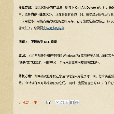
修复方案：
如果您怀疑内存泄漏，则按下
Ctrl-Alt-Delete
键，打开
任
中，选择
内存 - 提交大小
。 现在将会有新的一列，用以显示所有运行的
一应用程序有可能占用高级别的虚拟内存，它可能就是错误所在，应该
能太低了，您需要
安装更多的内存
。
问题 2： 不断收到 DLL 错误
原因：
执行常规任务和在不同的 Windows(R) 应用程序之间共享的文件具有后
“缺失”或“未找到”，可能在另一个程序卸载期间被删除或损坏。
修复方案：
如果错误信息仅在您运行特定应用程序时出现，您应该重新安
载。 但请确保从可靠来源获取它们。 同时一定要清理您的 PC，保护它
on
4:24 下午