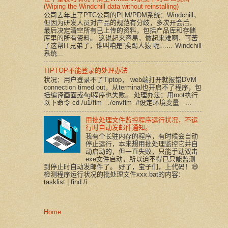
(Wiping the Windchill data without reinstalling)
公司去年上了PTC公司的PLM/PDM系统：Windchill，
但因为研发人员对产品的规范有分歧，多次开会后，
最后决定清空所有已上传的资料，包括产品库和存储
库里的所有资料。 这说起来容易，做起来难啊，可苦
了这帮IT兄弟了，谁叫咱是“挨踢人猿”呢…… Windchill
系统...
TIPTOP不能登录的处理办法
状况：用户登录不了Tiptop， web端打开就报错DVM
connection timed out，从terminal也开启不了程序，包
括编译画面或4gl程序也失败。 处理办法：用root执行
以下命令 cd /u1/flm ./envflm #设定环境变量 ...
用批处理文件监控程序运行状况，不运
行时自动发邮件通知。
我有个长驻内存的程序，有时候会自动
停止运行，本来想用批处理监控它并自
动启动的，但一直失败，只能手动双击
exe文件启动，所以迫不得已只能监测
到停止时自动发邮件了。 好了，宝子们，上代码！😄
检测程序运行状况的批处理文件xxx.bat的内容：
tasklist | find /i ...
Home