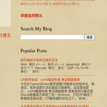
重定向
(1)
防火墙
(1)
驱动
(1)
高级附件功能
(1)
黑屏
(1)
举报滥用情况
Search My Blog
的博文
Popular Posts
网页编程中各种注释的写法
Html 单行:<!-- --> 多行:<!-- --> javascript 单行://
多行:/* */ Vbscript 单行:' 多行:' ASP <% %>中：
单行：' 多行：'
CR报表错误：certid驗證失敗 無法開啟報表
今天在Toptest应User需求调整CR报表对应程序后，做
测试，程序调用IE浏览器显示报表时，出现错误提
示： certid驗證失敗 無法開啟報表 原来是因为最近把
Oracle数据库迁移到了另一台Server，只在AP端改了
数据库连接设定，CR服务器的却忘记了。 去Ne...
在不重装的情况下清空Windchill系统中的CAD资料